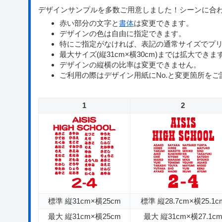
デザインサンプルを多数ご用意しました！シーンに合
赤い部分の文字と
書体
は変更できます。
デザインの色は自由に指定できます。
特にご指定がなければ、表記の通常サイズでプ
最大サイズ(縦31cm×横30cm)までは拡大できま
デザインの縦横の比率は変更できません。
ご利用の際はデザイン用紙にNo.と変更箇所をご
1
2
標準 縦31cm×横25cm
標準 縦28.7cm×横25.1c
最大 縦31cm×横25cm
最大 縦31cm×横27.1c