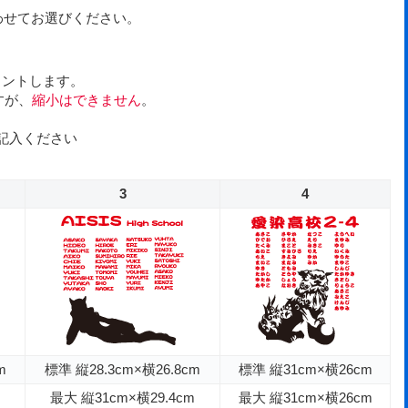
わせてお選びください。
リントします。
すが、
縮小はできません
。
記入ください
3
4
m
標準 縦28.3cm×横26.8cm
標準 縦31cm×横26cm
m
最大 縦31cm×横29.4cm
最大 縦31cm×横26cm