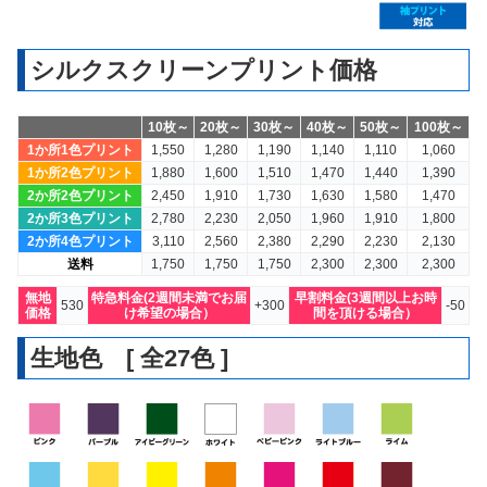
シルクスクリーンプリント価格
10枚～
20枚～
30枚～
40枚～
50枚～
100枚～
1か所1色プリント
1,550
1,280
1,190
1,140
1,110
1,060
1か所2色プリント
1,880
1,600
1,510
1,470
1,440
1,390
2か所2色プリント
2,450
1,910
1,730
1,630
1,580
1,470
2か所3色プリント
2,780
2,230
2,050
1,960
1,910
1,800
2か所4色プリント
3,110
2,560
2,380
2,290
2,230
2,130
送料
1,750
1,750
1,750
2,300
2,300
2,300
無地
特急料金(2週間未満でお届
早割料金(3週間以上お時
530
+300
-50
価格
け希望の場合）
間を頂ける場合）
生地色 [ 全27色 ]