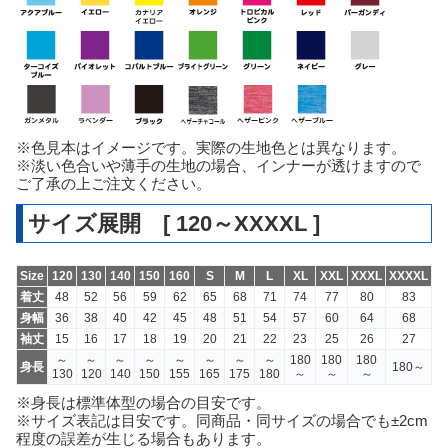
※色見本はイメージです。実際の生地色とは異なります。
※淡い色合いや薄手の生地の場合、インナーが透けますので
ご了承の上ご注文ください。
サイズ展開 [ 120～XXXXL ]
Size
120
130
140
150
160
S
M
L
XL
XXL
XXXL
XXXXL
着丈
48
52
56
59
62
65
68
71
74
77
80
83
身幅
36
38
40
42
45
48
51
54
57
60
64
68
袖丈
15
16
17
18
19
20
21
22
23
25
26
27
～
～
～
～
～
～
～
～
180
180
180
身長
180～
130
120
140
150
155
165
175
180
～
～
～
※身長は標準体型の場合の目安です。
※サイズ表記は目安です。同商品・同サイズの場合でも±2cm
程度の誤差が生じる場合もあります。